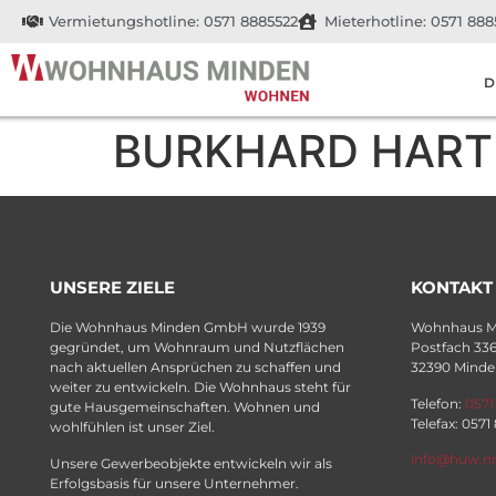
Vermietungshotline: 0571 8885522
Mieterhotline: 0571 888
D
BURKHARD HART
UNSERE ZIELE
KONTAKT
Die Wohnhaus Minden GmbH wurde 1939
Wohnhaus 
gegründet, um Wohnraum und Nutzflächen
Postfach 33
nach aktuellen Ansprüchen zu schaffen und
32390 Minde
weiter zu entwickeln. Die Wohnhaus steht für
Telefon:
0571
gute Hausgemeinschaften. Wohnen und
Telefax: 0571
wohlfühlen ist unser Ziel.
info@huw.n
Unsere Gewerbeobjekte entwickeln wir als
Erfolgsbasis für unsere Unternehmer.