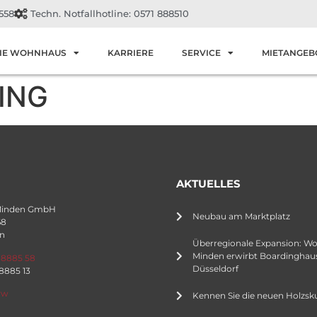
558
Techn. Notfallhotline: 0571 888510
IE WOHNHAUS
KARRIERE
SERVICE
MIETANGEB
ING
AKTUELLES
Minden GmbH
Neubau am Marktplatz
68
n
Überregionale Expansion: W
Minden erwirbt Boardinghaus
 8885 58
Düsseldorf
 8885 13
rw
Kennen Sie die neuen Holzsk