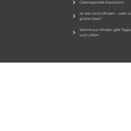
Überregionale Expansion:
Ist das noch Minden – oder s
grüne Oase?
Wohnhaus Minden gibt Tipps
und Lüften