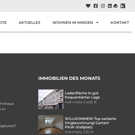
OTE
AKTUELLES
WOHNEN IN MINDEN
KONTAKT
IMMOBILIEN DES MONATS
Ladenfläche in gut
frequentierter Lage
Kaltmiete
3.400 €
ohnhaus
 in
WILLKOMMEN! Top sanierte
Singlewohnung! Garten!
ulpturen?
PKW-Stellplatz
Kaltmiete
330 €