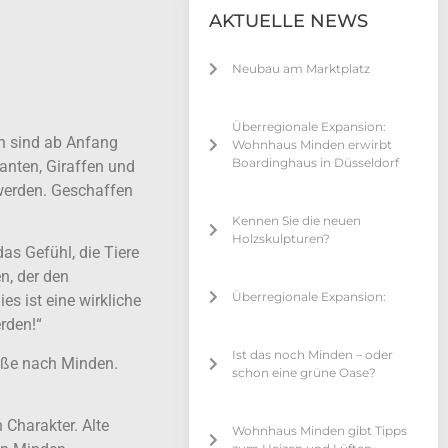
AKTUELLE NEWS
Neubau am Marktplatz
Überregionale Expansion:
en sind ab Anfang
Wohnhaus Minden erwirbt
Boardinghaus in Düsseldorf
anten, Giraffen und
werden. Geschaffen
Kennen Sie die neuen
Holzskulpturen?
as Gefühl, die Tiere
n, der den
Überregionale Expansion:
s ist eine wirkliche
rden!“
Ist das noch Minden – oder
rüße nach Minden.
schon eine grüne Oase?
 Charakter. Alte
Wohnhaus Minden gibt Tipps