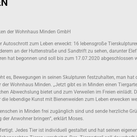
EN
ücken der Wohnhaus Minden GmbH
ler Autoschrott zum Leben erweckt: 16 lebensgroße Tierskulptur
rem an der Huttenstraße und Sandtrift zu sehen, darunter Elef
uren hat begonnen und soll bis zum 17.07.2020 abgeschlossen 
ht es, Bewegungen in seinen Skulpturen festzuhalten, man hat d
r der Wohnhaus Minden. „Jetzt gibt es in Minden einen Tiergarte
en Abwechslung bietet und zum Verweilen im Freien einlädt. Die
wir die lebendige Kunst mit Bienenweiden zum Leben erwecken we
 Menschen in Minden frei zugänglich sind und sende herzliche G
g der Anwohner bringen“, erklärt Moses.
tigt. Jedes Tier ist individuell gestaltet und hat seinen eigenen