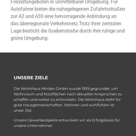
Freizeitangeboten in unmittelbarer Umgebung. Für
Autofahrer bieten die nahegelegenen Zufahrtsstraßen
zur A2 und A30 eine hervorragende Anbindung an
das überregionale Verkehrsnetz.Trotz ihrer zentralen
Lage besticht die Goebenstraße durch ihre ruhige und
grüne Umgebung.
UNSERE ZIELE
Die Wohnhaus Minden GmbH wurde 1939 gegründet, um
Wohnraum und Nutzflächen nach aktuellen Ansprüchen zu
schaffen und weiter zu entwickeln. Die Wohnhaus steht für
gute Hausgemeinschaften. Wohnen und wohlfühlen ist
unser Ziel.
Unsere Gewerbeobjekte entwickeln wir als Erfolgsbasis für
unsere Unternehmer.