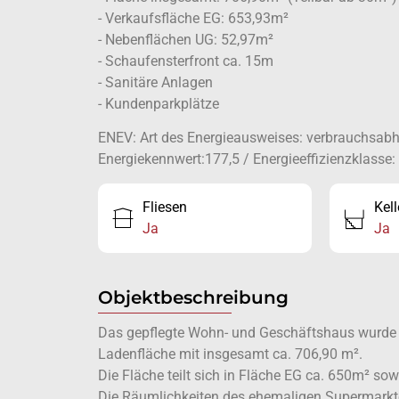
- Verkaufsfläche EG: 653,93m²
- Nebenflächen UG: 52,97m²
- Schaufensterfront ca. 15m
- Sanitäre Anlagen
- Kundenparkplätze
ENEV: Art des Energieausweises: verbrauchsabhä
Energiekennwert:177,5 / Energieeffizienzklasse:
Fliesen
Kell
Ja
Ja
Objektbeschreibung
Das gepflegte Wohn- und Geschäftshaus wurde 
Ladenfläche mit insgesamt ca. 706,90 m².
Die Fläche teilt sich in Fläche EG ca. 650m² s
Die Räumlichkeiten des ehemaligen Supermarktes