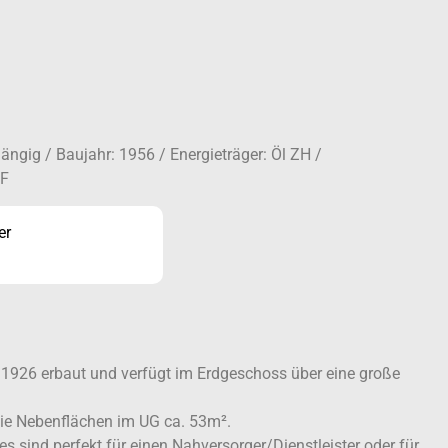
ngig / Baujahr: 1956 / Energieträger: Öl ZH /
 F
er
1926 erbaut und verfügt im Erdgeschoss über eine große
owie Nebenflächen im UG ca. 53m².
 sind perfekt für einen Nahversorger/Dienstleister oder für