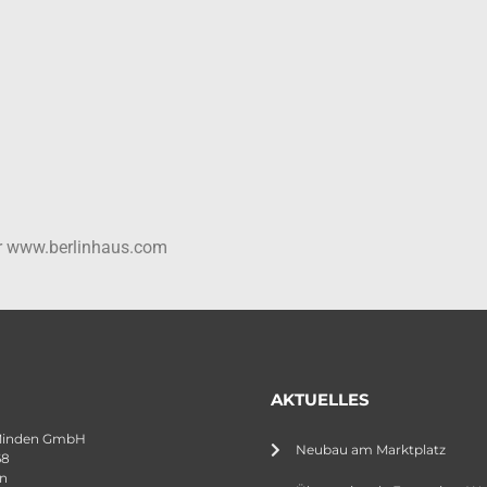
er www.berlinhaus.com
AKTUELLES
Minden GmbH
Neubau am Marktplatz
68
n