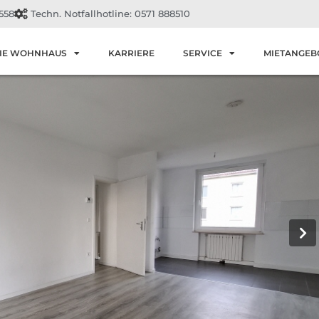
558
Techn. Notfallhotline: 0571 888510
IE WOHNHAUS
KARRIERE
SERVICE
MIETANGEB