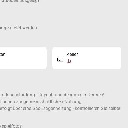
natboden ausgelegt
 angemietet werden
ten
Keller
Ja
im Innenstadtring - Citynah und dennoch im Grünen!
flächen zur gemeinschaftlichen Nutzung.
olgt über eine Gas-Etagenheizung - kontrollieren Sie selber
ispielfotos