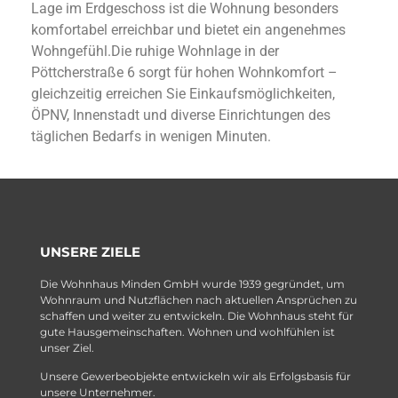
Lage im Erdgeschoss ist die Wohnung besonders
komfortabel erreichbar und bietet ein angenehmes
Wohngefühl.Die ruhige Wohnlage in der
Pöttcherstraße 6 sorgt für hohen Wohnkomfort –
gleichzeitig erreichen Sie Einkaufsmöglichkeiten,
ÖPNV, Innenstadt und diverse Einrichtungen des
täglichen Bedarfs in wenigen Minuten.
UNSERE ZIELE
Die Wohnhaus Minden GmbH wurde 1939 gegründet, um
Wohnraum und Nutzflächen nach aktuellen Ansprüchen zu
schaffen und weiter zu entwickeln. Die Wohnhaus steht für
gute Hausgemeinschaften. Wohnen und wohlfühlen ist
unser Ziel.
Unsere Gewerbeobjekte entwickeln wir als Erfolgsbasis für
unsere Unternehmer.