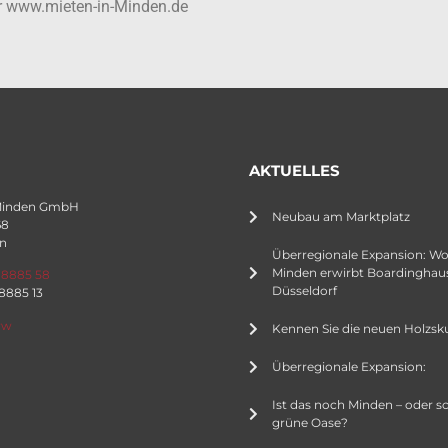
er www.mieten-in-Minden.de
AKTUELLES
Minden GmbH
Neubau am Marktplatz
68
n
Überregionale Expansion: W
Minden erwirbt Boardinghaus
 8885 58
Düsseldorf
 8885 13
rw
Kennen Sie die neuen Holzsk
Überregionale Expansion:
Ist das noch Minden – oder s
grüne Oase?