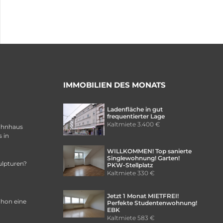
IMMOBILIEN DES MONATS
Ladenfläche in gut
frequentierter Lage
Kaltmiete
3.400 €
ohnhaus
 in
WILLKOMMEN! Top sanierte
Singlewohnung! Garten!
ulpturen?
PKW-Stellplatz
Kaltmiete
330 €
Jetzt 1 Monat MIETFREI!
chon eine
Perfekte Studentenwohnung!
EBK
Kaltmiete
583 €