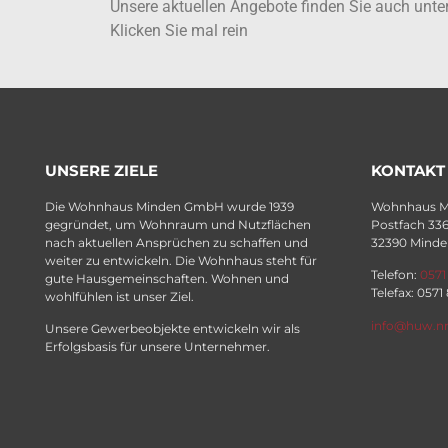
Unsere aktuellen Angebote finden Sie auch unt
Klicken Sie mal rein
UNSERE ZIELE
KONTAKT
Die Wohnhaus Minden GmbH wurde 1939
Wohnhaus 
gegründet, um Wohnraum und Nutzflächen
Postfach 33
nach aktuellen Ansprüchen zu schaffen und
32390 Minde
weiter zu entwickeln. Die Wohnhaus steht für
Telefon:
0571
gute Hausgemeinschaften. Wohnen und
Telefax: 0571
wohlfühlen ist unser Ziel.
info@huw.n
Unsere Gewerbeobjekte entwickeln wir als
Erfolgsbasis für unsere Unternehmer.