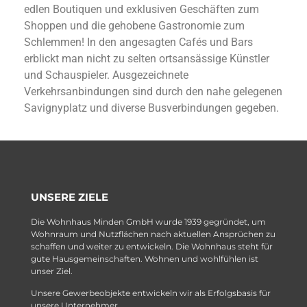
edlen Boutiquen und exklusiven Geschäften zum
Shoppen und die gehobene Gastronomie zum
Schlemmen! In den angesagten Cafés und Bars
erblickt man nicht zu selten ortsansässige Künstler
und Schauspieler. Ausgezeichnete
Verkehrsanbindungen sind durch den nahe gelegenen
Savignyplatz und diverse Busverbindungen gegeben.
UNSERE ZIELE
Die Wohnhaus Minden GmbH wurde 1939 gegründet, um
Wohnraum und Nutzflächen nach aktuellen Ansprüchen zu
schaffen und weiter zu entwickeln. Die Wohnhaus steht für
gute Hausgemeinschaften. Wohnen und wohlfühlen ist
unser Ziel.
Unsere Gewerbeobjekte entwickeln wir als Erfolgsbasis für
unsere Unternehmer.