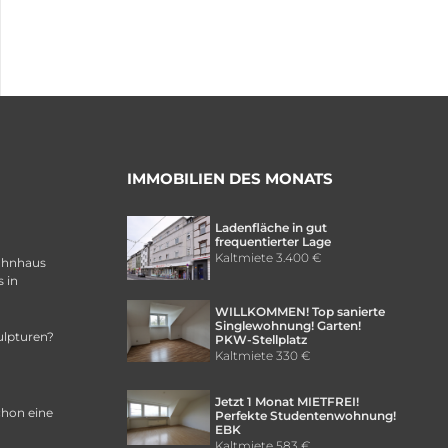
IMMOBILIEN DES MONATS
Ladenfläche in gut
frequentierter Lage
Kaltmiete
3.400 €
ohnhaus
 in
WILLKOMMEN! Top sanierte
Singlewohnung! Garten!
ulpturen?
PKW-Stellplatz
Kaltmiete
330 €
Jetzt 1 Monat MIETFREI!
chon eine
Perfekte Studentenwohnung!
EBK
Kaltmiete
583 €