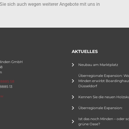
Sie sich auch wegen weiterer Angebote mit uns in
AKTUELLES
Minden GmbH
Neubau am Marktplatz
68
n
Überregionale Expansion: W
Minden erwirbt Boardinghaus
 8885 58
Düsseldorf
 8885 13
rw
Kennen Sie die neuen Holzsk
Überregionale Expansion:
Ist das noch Minden – oder s
grüne Oase?