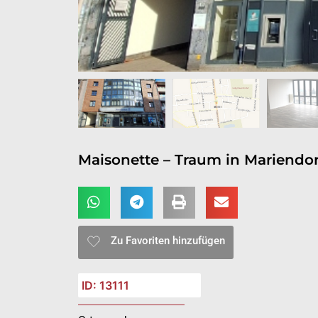
Maisonette – Traum in Mariendor
Zu Favoriten hinzufügen
ID: 13111