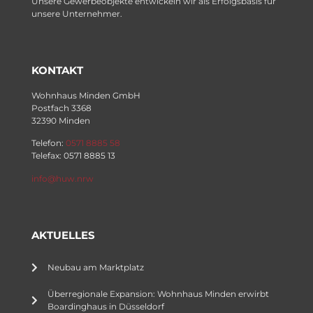
Unsere Gewerbeobjekte entwickeln wir als Erfolgsbasis für
unsere Unternehmer.
KONTAKT
Wohnhaus Minden GmbH
Postfach 3368
32390 Minden
Telefon:
0571 8885 58
Telefax: 0571 8885 13
info@huw.nrw
AKTUELLES
Neubau am Marktplatz
Überregionale Expansion: Wohnhaus Minden erwirbt
Boardinghaus in Düsseldorf