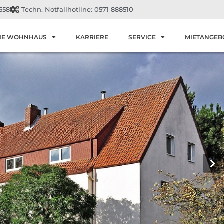
558
Techn. Notfallhotline: 0571 888510
IE WOHNHAUS
KARRIERE
SERVICE
MIETANGEB