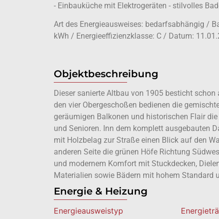
- Einbauküche mit Elektrogeräten - stilvolles 
Art des Energieausweises: bedarfsabhängig / Ba
kWh / Energieeffizienzklasse: C / Datum: 11.01
Objektbeschreibung
Dieser sanierte Altbau von 1905 besticht schon a
den vier Obergeschoßen bedienen die gemischte
geräumigen Balkonen und historischen Flair di
und Senioren. Inn dem komplett ausgebauten 
mit Holzbelag zur Straße einen Blick auf den W
anderen Seite die grünen Höfe Richtung Südwest
und modernem Komfort mit Stuckdecken, Dielenb
Materialien sowie Bädern mit hohem Standard 
Energie & Heizung
Energie­ausweistyp
Energietr