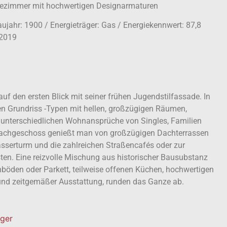
Badezimmer mit hochwertigen Designarmaturen
ujahr: 1900 / Energieträger: Gas / Energiekennwert: 87,8
.2019
uf den ersten Blick mit seiner frühen Jugendstilfassade. In
n Grundriss -Typen mit hellen, großzügigen Räumen,
e unterschiedlichen Wohnansprüche von Singles, Familien
Dachgeschoss genießt man von großzügigen Dachterrassen
asserturm und die zahlreichen Straßencafés oder zur
en. Eine reizvolle Mischung aus historischer Bausubstanz
öden oder Parkett, teilweise offenen Küchen, hochwertigen
und zeitgemäßer Ausstattung, runden das Ganze ab.
äger