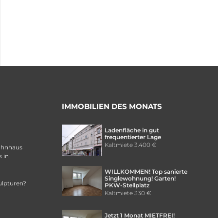
IMMOBILIEN DES MONATS
Ladenfläche in gut
frequentierter Lage
Kaltmiete
3.400 €
ohnhaus
 in
WILLKOMMEN! Top sanierte
Singlewohnung! Garten!
ulpturen?
PKW-Stellplatz
Kaltmiete
330 €
Jetzt 1 Monat MIETFREI!