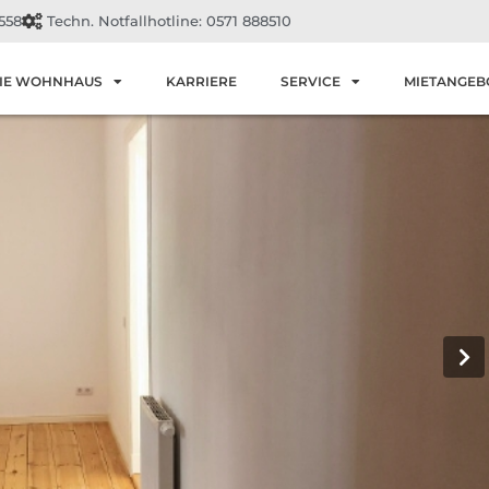
558
Techn. Notfallhotline: 0571 888510
IE WOHNHAUS
KARRIERE
SERVICE
MIETANGEB