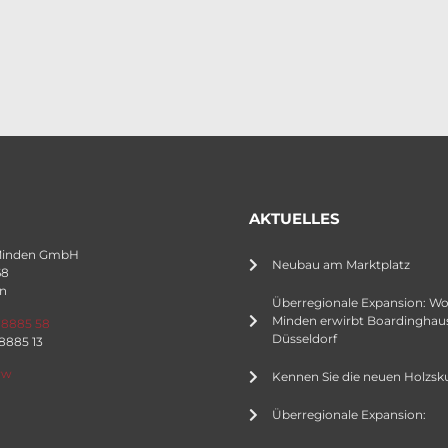
AKTUELLES
Minden GmbH
Neubau am Marktplatz
68
n
Überregionale Expansion: W
Minden erwirbt Boardinghaus
 8885 58
Düsseldorf
 8885 13
rw
Kennen Sie die neuen Holzsk
Überregionale Expansion: