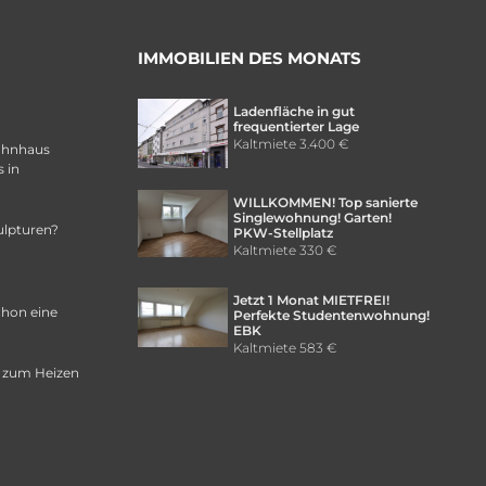
IMMOBILIEN DES MONATS
Ladenfläche in gut
frequentierter Lage
Kaltmiete
3.400 €
ohnhaus
 in
WILLKOMMEN! Top sanierte
Singlewohnung! Garten!
ulpturen?
PKW-Stellplatz
Kaltmiete
330 €
Jetzt 1 Monat MIETFREI!
chon eine
Perfekte Studentenwohnung!
EBK
Kaltmiete
583 €
 zum Heizen