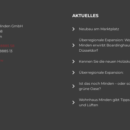
AKTUELLES
Minden GmbH
Neubau am Marktplatz
68
n
Überregionale Expansion: W
Minden erwirbt Boardinghaus
 8885 58
Düsseldorf
 8885 13
rw
Kennen Sie die neuen Holzsk
Überregionale Expansion:
Ist das noch Minden – oder s
grüne Oase?
Wohnhaus Minden gibt Tipps
und Lüften