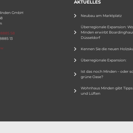
AKTUELLES
Minden GmbH
Neubau am Marktplatz
68
n
Überregionale Expansion: W
Minden erwirbt Boardinghaus
 8885 58
Düsseldorf
 8885 13
rw
Kennen Sie die neuen Holzsk
Überregionale Expansion:
Ist das noch Minden – oder s
grüne Oase?
Wohnhaus Minden gibt Tipps
und Lüften