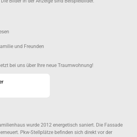
ie Bilder in der Anzeige sind Beispielbilder.
esen
Familie und Freunden
h jetzt bei uns über Ihre neue Traumwohnung!
er
amilienhaus wurde 2012 energetisch saniert. Die Fassade
euert. Pkw-Stellplätze befinden sich direkt vor der