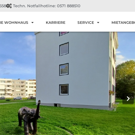
558
Techn. Notfallhotline: 0571 888510
IE WOHNHAUS
KARRIERE
SERVICE
MIETANGEB