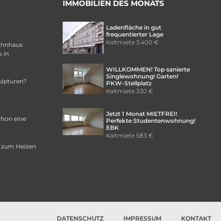
IMMOBILIEN DES MONATS
Ladenfläche in gut
frequentierter Lage
Kaltmiete
3.400 €
ohnhaus
 in
WILLKOMMEN! Top sanierte
Singlewohnung! Garten!
ulpturen?
PKW-Stellplatz
Kaltmiete
330 €
Jetzt 1 Monat MIETFREI!
chon eine
Perfekte Studentenwohnung!
EBK
Kaltmiete
583 €
 zum Heizen
DATENSCHUTZ
IMPRESSUM
KONTAKT