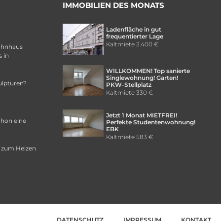
IMMOBILIEN DES MONATS
Ladenfläche in gut
frequentierter Lage
Kaltmiete
3.400 €
ohnhaus
 in
WILLKOMMEN! Top sanierte
Singlewohnung! Garten!
ulpturen?
PKW-Stellplatz
Kaltmiete
330 €
Jetzt 1 Monat MIETFREI!
chon eine
Perfekte Studentenwohnung!
EBK
Kaltmiete
583 €
 zum Heizen
DATENSCHUTZ
IMPRESSUM
KONTAKT