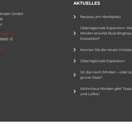
AKTUELLES
Minden GmbH
Neubau am Marktplatz
68
n
Überregionale Expansion: W
Minden erwirbt Boardinghaus
 8885 58
Düsseldorf
 8885 13
rw
Kennen Sie die neuen Holzsk
Überregionale Expansion:
Ist das noch Minden – oder s
grüne Oase?
Wohnhaus Minden gibt Tipps
und Lüften