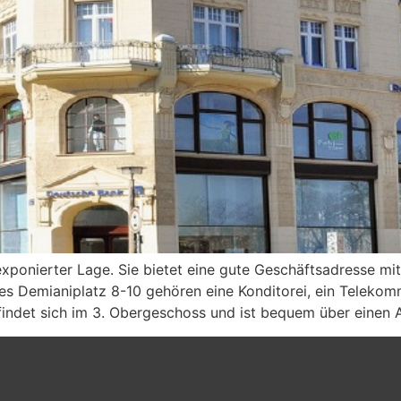
 exponierter Lage. Sie bietet eine gute Geschäftsadresse mi
 Demianiplatz 8-10 gehören eine Konditorei, ein Telekom
efindet sich im 3. Obergeschoss und ist bequem über einen 