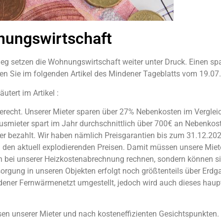
nungswirtschaft
ieg setzen die Wohnungswirtschaft weiter unter Druck. Einen sp
den Sie im folgenden Artikel des Mindener Tageblatts vom 19.07
tert im Artikel :
erecht. Unserer Mieter sparen über 27% Nebenkosten im Vergle
smieter spart im Jahr durchschnittlich über 700€ an Nebenkost
er bezahlt. Wir haben nämlich Preisgarantien bis zum 31.12.202
i den aktuell explodierenden Preisen. Damit müssen unsere Miete
n bei unserer Heizkostenabrechnung rechnen, sondern können si
rgung in unseren Objekten erfolgt noch größtenteils über Erdga
dener Fernwärmenetzt umgestellt, jedoch wird auch dieses haup
n unserer Mieter und nach kosteneffizienten Gesichtspunkten.