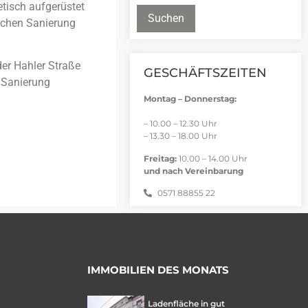
tisch aufgerüstet
Suchen
schen Sanierung
der Hahler Straße
GESCHÄFTSZEITEN
e Sanierung
Montag – Donnerstag:
– 10.00 – 12.30 Uhr
– 13.30 – 18.00 Uhr
Freitag:
10.00 – 14.00 Uhr
und nach Vereinbarung
0571 88855 22
IMMOBILIEN DES MONATS
Ladenfläche in gut