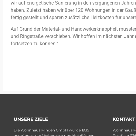
wir auf energetische Sanierung in den vergangenen Jahren
haben. Zuletzt haben wir über 120 Wohnungen in der Gauß
fertig gestellt und sparen zusätzliche Heizkosten für unsere
Auf Grund der Material- und Handwerkerknappheit mussten 
und Ringstraße verschieben. Wir hoffen im nächsten Jahr e
fortsetzen zu können.“
UNSERE ZIELE
KONTAKT
Die Wohnhaus Minden GmbH wurde 1939
Wohnhaus 
gegründet, um Wohnraum und Nutzflächen
Postfach 33