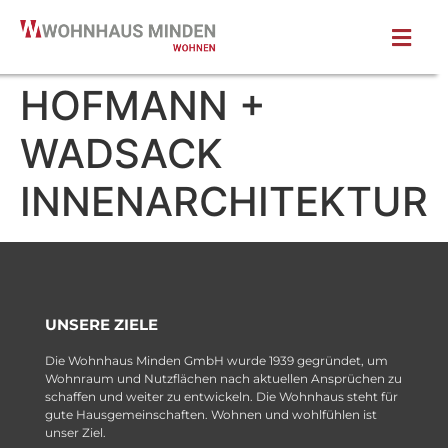
HOFMANN +
WADSACK
INNENARCHITEKTUR
UNSERE ZIELE
Die Wohnhaus Minden GmbH wurde 1939 gegründet, um
Wohnraum und Nutzflächen nach aktuellen Ansprüchen zu
schaffen und weiter zu entwickeln. Die Wohnhaus steht für
gute Hausgemeinschaften. Wohnen und wohlfühlen ist
unser Ziel.