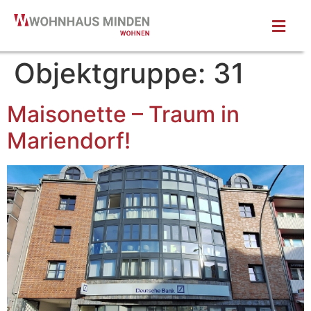
Objektgruppe:
31
Maisonette – Traum in
Mariendorf!